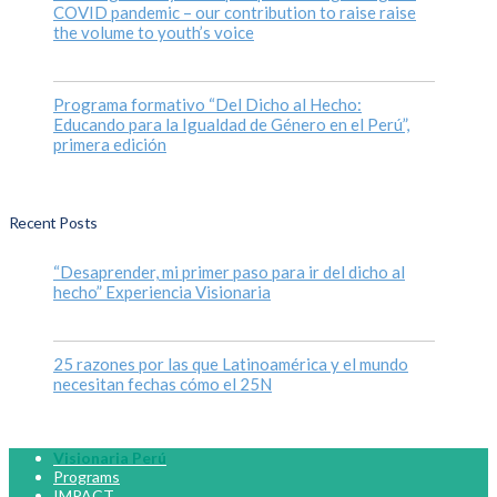
COVID pandemic – our contribution to raise raise
the volume to youth’s voice
Programa formativo “Del Dicho al Hecho:
Educando para la Igualdad de Género en el Perú”,
primera edición
Recent Posts
“Desaprender, mi primer paso para ir del dicho al
hecho” Experiencia Visionaria
25 razones por las que Latinoamérica y el mundo
necesitan fechas cómo el 25N
Visionaria Perú
Programs
IMPACT