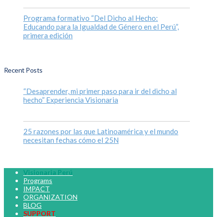
Programa formativo “Del Dicho al Hecho:
Educando para la Igualdad de Género en el Perú”,
primera edición
Recent Posts
“Desaprender, mi primer paso para ir del dicho al
hecho” Experiencia Visionaria
25 razones por las que Latinoamérica y el mundo
necesitan fechas cómo el 25N
Visionaria Perú
Programs
IMPACT
ORGANIZATION
BLOG
SUPPORT